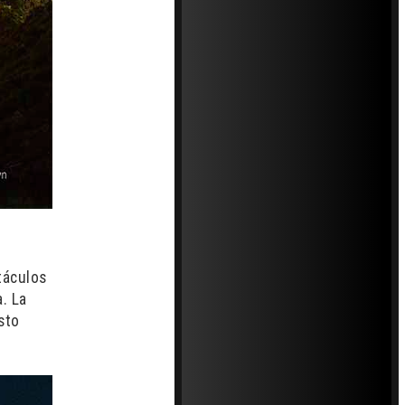
stáculos
a. La
sto