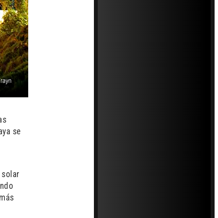
as
aya se
 solar
undo
 más