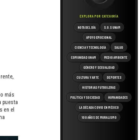
EXPLORA POR CATEGORÍA
NOTA DEL DÍA
S.O.S UNAM
APOYO EMOCIONAL
CIENCIA Y TECNOLOGÍA
SALUD
COMUNIDAD UNAM
MEDIO AMBIENTE
GÉNERO Y SEXUALIDAD
rente,
CULTURA Y ARTE
DEPORTES
HISTORIAS FUTBOLERAS
oco más
POLÍTICA Y SOCIEDAD
HUMANIDADES
a puesta
LA DÉCADA COVID EN MÉXICO
s en el
ema
100 AÑOS DE MURALISMO