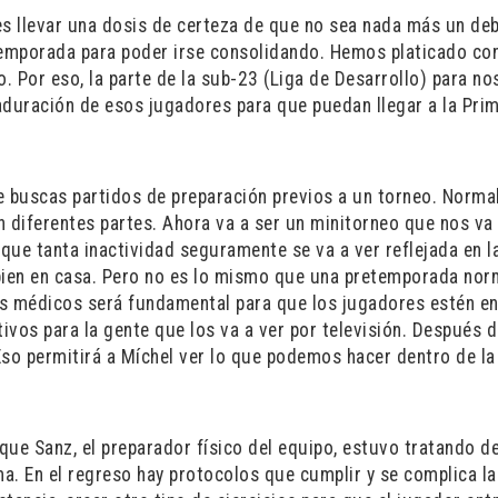
s llevar una dosis de certeza de que no sea nada más un deb
emporada para poder irse consolidando. Hemos platicado co
o. Por eso, la parte de la sub-23 (Liga de Desarrollo) para n
duración de esos jugadores para que puedan llegar a la Pri
 buscas partidos de preparación previos a un torneo. Norm
n diferentes partes. Ahora va a ser un minitorneo que nos va
rque tanta inactividad seguramente se va a ver reflejada en l
bien en casa. Pero no es lo mismo que una pretemporada norm
los médicos será fundamental para que los jugadores estén e
vos para la gente que los va a ver por televisión. Después d
Eso permitirá a Míchel ver lo que podemos hacer dentro de la
ique Sanz, el preparador físico del equipo, estuvo tratando d
ma. En el regreso hay protocolos que cumplir y se complica la