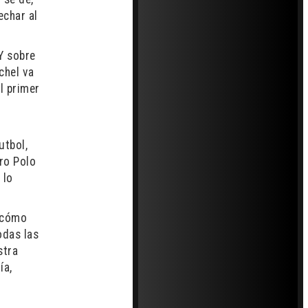
echar al
Y sobre
chel va
l primer
utbol,
ero Polo
 lo
e cómo
odas las
stra
ía,