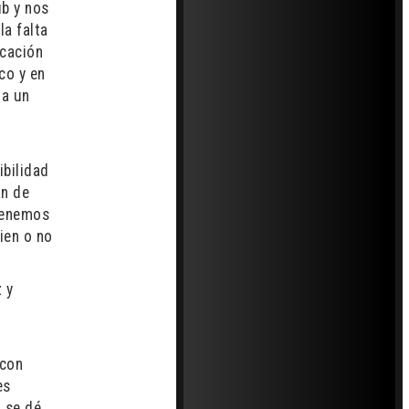
ub y nos
la falta
icación
co y en
 a un
ibilidad
an de
 tenemos
ien o no
 y
 con
es
 se dé,