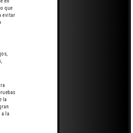
re en
eo que
a evitar
o
jos,
,
ara
pruebas
 la
 gran
 a la