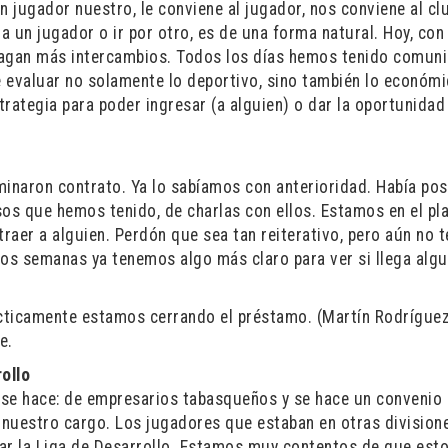
n jugador nuestro, le conviene al jugador, nos conviene al cl
a un jugador o ir por otro, es de una forma natural. Hoy, con 
 hagan más intercambios. Todos los días hemos tenido comun
 evaluar no solamente lo deportivo, sino también lo económi
rategia para poder ingresar (a alguien) o dar la oportunidad
rminaron contrato. Ya lo sabíamos con anterioridad. Había pos
sos que hemos tenido, de charlas con ellos. Estamos en el pl
raer a alguien. Perdón que sea tan reiterativo, pero aún no
os semanas ya tenemos algo más claro para ver si llega algu
ácticamente estamos cerrando el préstamo. (Martín Rodríguez
e.
ollo
e se hace: de empresarios tabasqueños y se hace un convenio
 nuestro cargo. Los jugadores que estaban en otras division
ar la Liga de Desarrollo. Estamos muy contentos de que esto