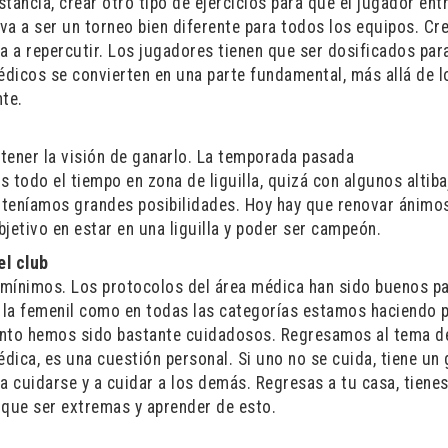
tancia, crear otro tipo de ejercicios para que el jugador ent
va a ser un torneo bien diferente para todos los equipos. Cr
Va a repercutir. Los jugadores tienen que ser dosificados par
édicos se convierten en una parte fundamental, más allá de l
te.
tener la visión de ganarlo. La temporada pasada
todo el tiempo en zona de liguilla, quizá con algunos altiba
 teníamos grandes posibilidades. Hoy hay que renovar ánimos
jetivo en estar en una liguilla y poder ser campeón.
el club
 mínimos. Los protocolos del área médica han sido buenos p
n la femenil como en todas las categorías estamos haciendo 
ento hemos sido bastante cuidadosos. Regresamos al tema de
édica, es una cuestión personal. Si uno no se cuida, tiene un
 a cuidarse y a cuidar a los demás. Regresas a tu casa, tienes
n que ser extremas y aprender de esto.