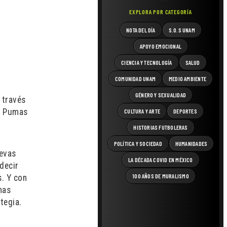
EXPLORA POR CATEGORÍA
NOTA DEL DÍA
S.O.S UNAM
APOYO EMOCIONAL
CIENCIA Y TECNOLOGÍA
SALUD
COMUNIDAD UNAM
MEDIO AMBIENTE
GÉNERO Y SEXUALIDAD
 través
os Pumas
CULTURA Y ARTE
DEPORTES
HISTORIAS FUTBOLERAS
POLÍTICA Y SOCIEDAD
HUMANIDADES
uevas
LA DÉCADA COVID EN MÉXICO
decir
100 AÑOS DE MURALISMO
s. Y con
has
tegia.