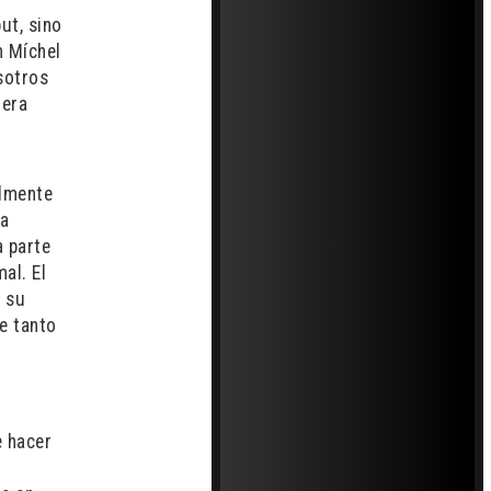
ut, sino
n Míchel
osotros
mera
almente
 a
a parte
al. El
n su
e tanto
e hacer