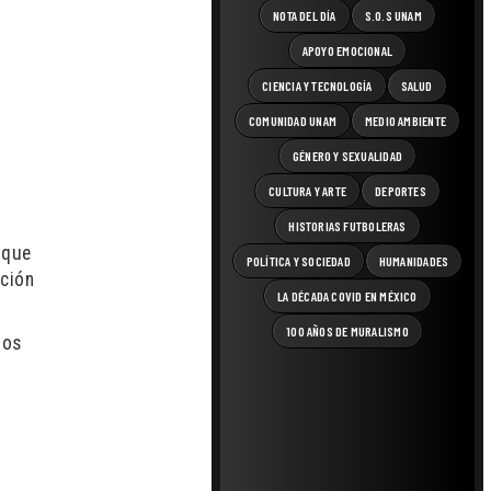
NOTA DEL DÍA
S.O.S UNAM
APOYO EMOCIONAL
CIENCIA Y TECNOLOGÍA
SALUD
COMUNIDAD UNAM
MEDIO AMBIENTE
GÉNERO Y SEXUALIDAD
CULTURA Y ARTE
DEPORTES
HISTORIAS FUTBOLERAS
 que
POLÍTICA Y SOCIEDAD
HUMANIDADES
cción
LA DÉCADA COVID EN MÉXICO
100 AÑOS DE MURALISMO
los