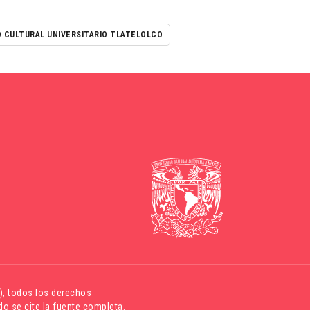
 CULTURAL UNIVERSITARIO TLATELOLCO
)
, todos los derechos
o se cite la fuente completa.