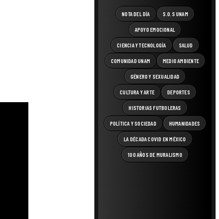
NOTA DEL DÍA
S.O.S UNAM
APOYO EMOCIONAL
CIENCIA Y TECNOLOGÍA
SALUD
COMUNIDAD UNAM
MEDIO AMBIENTE
GÉNERO Y SEXUALIDAD
CULTURA Y ARTE
DEPORTES
HISTORIAS FUTBOLERAS
POLÍTICA Y SOCIEDAD
HUMANIDADES
LA DÉCADA COVID EN MÉXICO
100 AÑOS DE MURALISMO