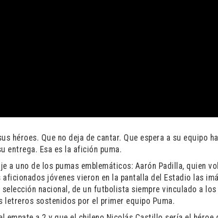
 sus héroes. Que no deja de cantar. Que espera a su equipo ha
su entrega. Esa es la afición puma.
e a uno de los pumas emblemáticos: Aarón Padilla, quien vol
s aficionados jóvenes vieron en la pantalla del Estadio las i
selección nacional, de un futbolista siempre vinculado a los
os letreros sostenidos por el primer equipo Puma.
 empate a 2 y que el chileno Nicolás Castillo sería el héroe 