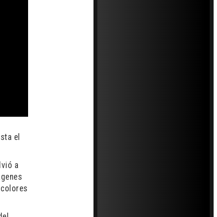
sta el
vió a
mágenes
 colores
del