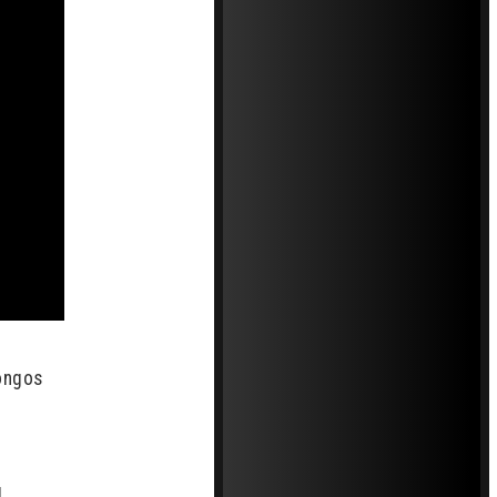
hongos
d