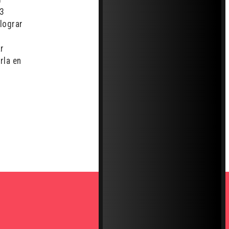
13
lograr
ar
rla en