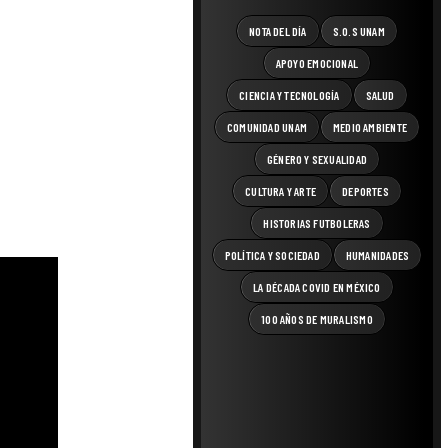
NOTA DEL DÍA
S.O.S UNAM
APOYO EMOCIONAL
CIENCIA Y TECNOLOGÍA
SALUD
COMUNIDAD UNAM
MEDIO AMBIENTE
GÉNERO Y SEXUALIDAD
CULTURA Y ARTE
DEPORTES
HISTORIAS FUTBOLERAS
POLÍTICA Y SOCIEDAD
HUMANIDADES
LA DÉCADA COVID EN MÉXICO
100 AÑOS DE MURALISMO