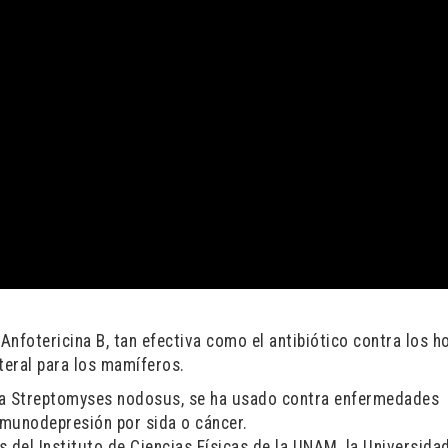
Anfotericina B, tan efectiva como el antibiótico contra los 
teral para los mamíferos.
eria Streptomyses nodosus, se ha usado contra enfermedades
nmunodepresión por sida o cáncer.
 del Instituto de Ciencias Físicas de la UNAM, la Universida