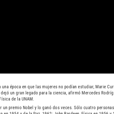
en una época en que las mujeres no podían estudiar, Marie Cur
e dejó un gran legado para la ciencia, afirmó Mercedes Rodrí
 Física de la UNAM.
nar un premio Nobel y lo ganó dos veces. Sólo cuatro persona
a en 1954 y de la Paz, 1962; John Bardeen, Física en 1956 y 