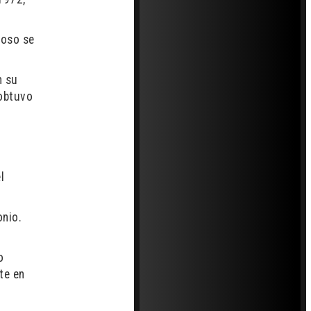
poso se
n su
 obtuvo
o
l
onio.
o
te en