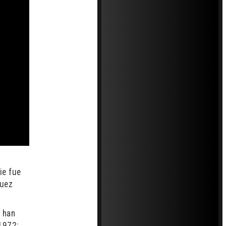
ie fue
guez
s han
1972;