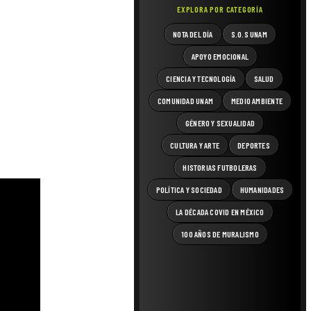
EXPLORA POR CATEGORÍA
NOTA DEL DÍA
S.O.S UNAM
APOYO EMOCIONAL
CIENCIA Y TECNOLOGÍA
SALUD
COMUNIDAD UNAM
MEDIO AMBIENTE
GÉNERO Y SEXUALIDAD
CULTURA Y ARTE
DEPORTES
HISTORIAS FUTBOLERAS
POLÍTICA Y SOCIEDAD
HUMANIDADES
LA DÉCADA COVID EN MÉXICO
100 AÑOS DE MURALISMO