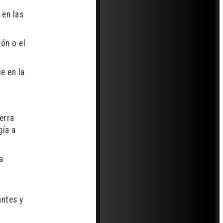
 en las
ón o el
e en la
erra
gía a
a
antes y