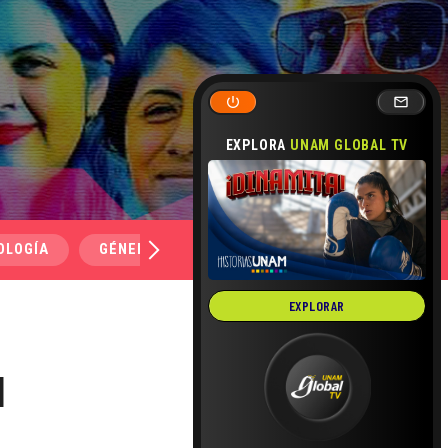
EXPLORA
UNAM GLOBAL TV
OLOGÍA
GÉNERO Y SEXUALIDAD
SALUD
MEDI
EXPLORAR
l