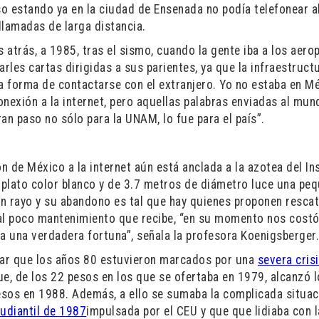
o estando ya en la ciudad de Ensenada no podía telefonear a
 llamadas de larga distancia.
trás, a 1985, tras el sismo, cuando la gente iba a los aero
rles cartas dirigidas a sus parientes, ya que la infraestruct
 forma de contactarse con el extranjero. Yo no estaba en Mé
nexión a la internet, pero aquellas palabras enviadas al mun
an paso no sólo para la UNAM, lo fue para el país”.
n de México a la internet aún está anclada a la azotea del In
plato color blanco y de 3.7 metros de diámetro luce una pe
n rayo y su abandono es tal que hay quienes proponen rescat
 al poco mantenimiento que recibe, “en su momento nos cost
ra una verdadera fortuna”, señala la profesora Koenigsberger
rdar que los años 80 estuvieron marcados por una
severa cris
que, de los 22 pesos en los que se ofertaba en 1979, alcanzó 
pesos en 1988. Además, a ello se sumaba la complicada situac
tudiantil de 1987
impulsada por el CEU y que que lidiaba con 