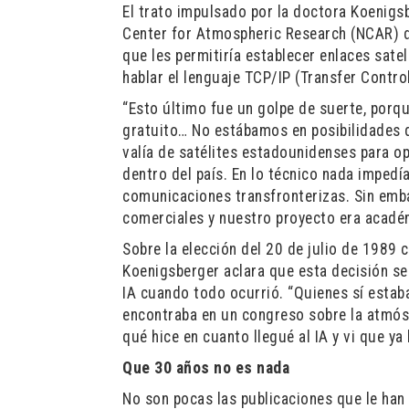
El trato impulsado por la doctora Koenigsb
Center for Atmospheric Research (NCAR) d
que les permitiría establecer enlaces sat
hablar el lenguaje TCP/IP (Transfer Contro
“Esto último fue un golpe de suerte, porq
gratuito… No estábamos en posibilidades d
valía de satélites estadounidenses para o
dentro del país. En lo técnico nada impedí
comunicaciones transfronterizas. Sin emba
comerciales y nuestro proyecto era académ
Sobre la elección del 20 de julio de 1989 
Koenigsberger aclara que esta decisión se
IA cuando todo ocurrió. “Quienes sí esta
encontraba en un congreso sobre la atmósf
qué hice en cuanto llegué al IA y vi que ya 
Que 30 años no es nada
No son pocas las publicaciones que le han