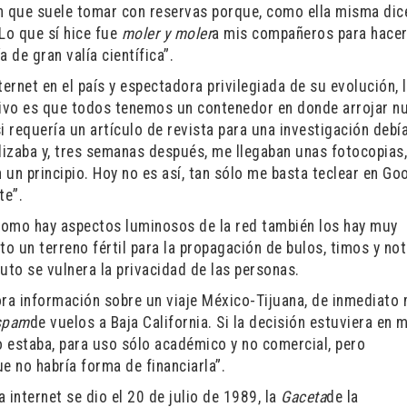
ón que suele tomar con reservas porque, como ella misma dice
 Lo que sí hice fue
moler y moler
a mis compañeros para hacer
 de gran valía científica”.
ernet en el país y espectadora privilegiada de su evolución, 
ivo es que todos tenemos un contenedor en donde arrojar n
i requería un artículo de revista para una investigación debí
calizaba y, tres semanas después, me llegaban unas fotocopias
 un principio. Hoy no es así, tan sólo me basta teclear en Goo
te”.
 como hay aspectos luminosos de la red también los hay muy
to un terreno fértil para la propagación de bulos, timos y not
uto se vulnera la privacidad de las personas.
ra información sobre un viaje México-Tijuana, de inmediato
spam
de vuelos a Baja California. Si la decisión estuviera en 
 estaba, para uso sólo académico y no comercial, pero
ue no habría forma de financiarla”.
a internet se dio el 20 de julio de 1989, la
Gaceta
de la