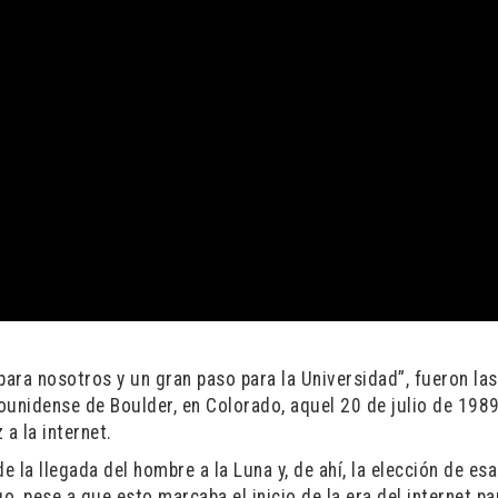
ara nosotros y un gran paso para la Universidad”, fueron las
ounidense de Boulder, en Colorado, aquel 20 de julio de 1989
a la internet.
 la llegada del hombre a la Luna y, de ahí, la elección de esa
o, pese a que esto marcaba el inicio de la era del internet pa