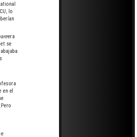
ational
CU, lo
eberían
ware
era
net se
rabajaba
s
rofesora
 en el
me
¿Pero
ue