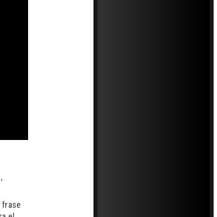
,
 frase
ra el