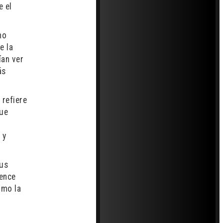
e el
mo
e la
ían ver
ás
 refiere
que
) y
sus
ience
omo la