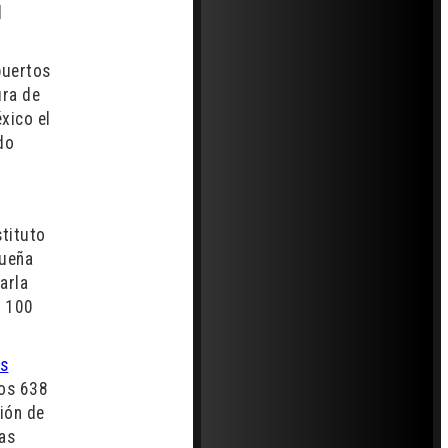
l
puertos
ura de
xico el
do
stituto
queña
arla
ó 100
.
is
los 638
ión de
las