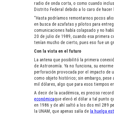
radio de onda corta, o como cuando inclus
Distrito Federal debido a lo caro de hacer
“Hasta podríamos remontarnos pocos años a
en busca de azafatas y pilotos para entrega
comunicaciones había colapsado y no había
20 de julio de 1989, cuando esa primera co
tenían mucho de cierto, pues eso fue un gr
Con la vista en el futuro
La antena que posibilitó la primera conexió
de Astronomía. Ya no funciona, su enorme 
perforación provocada por el impacto de u
como objeto histórico; sin embargo, pese
mil dólares, algo que para esos tiempos e
A decir de la académica, es preciso reco
económica
que elevó el dólar a tal punto 
en 1986 y de ahí saltó a los dos mil 289 
la UNAM, que apenas salía de
la huelga es