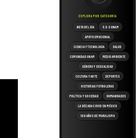
EXPLORA POR CATEGORÍA
NOTA DEL DÍA
S.O.S UNAM
APOYO EMOCIONAL
CIENCIA Y TECNOLOGÍA
SALUD
COMUNIDAD UNAM
MEDIO AMBIENTE
GÉNERO Y SEXUALIDAD
CULTURA Y ARTE
DEPORTES
HISTORIAS FUTBOLERAS
POLÍTICA Y SOCIEDAD
HUMANIDADES
LA DÉCADA COVID EN MÉXICO
100 AÑOS DE MURALISMO