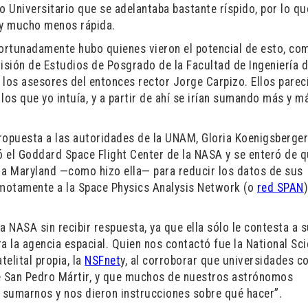
o Universitario que se adelantaba bastante ríspido, por lo qu
 y mucho menos rápida.
afortunadamente hubo quienes vieron el potencial de esto, co
isión de Estudios de Posgrado de la Facultad de Ingeniería d
 los asesores del entonces rector Jorge Carpizo. Ellos parec
os que yo intuía, y a partir de ahí se irían sumando más y m
ropuesta a las autoridades de la UNAM, Gloria Koenigsberger
 el Goddard Space Flight Center de la NASA y se enteró de 
a Maryland —como hizo ella— para reducir los datos de sus
motamente a la Space Physics Analysis Network (o
red SPAN
la NASA sin recibir respuesta, ya que ella sólo le contesta a 
a la agencia espacial. Quien nos contactó fue la National Sc
elital propia, la
NSFnet
y, al corroborar que universidades c
e San Pedro Mártir, y que muchos de nuestros astrónomos
a sumarnos y nos dieron instrucciones sobre qué hacer”.