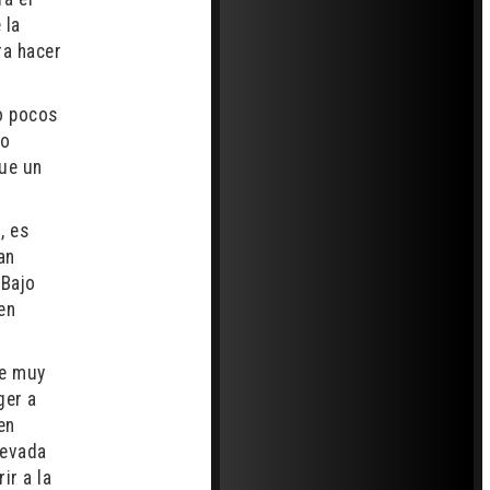
 la
ra hacer
o pocos
do
que un
, es
an
“Bajo
en
se muy
ger a
en
nevada
ir a la