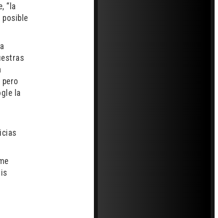
, “la
 posible
la
uestras
a
, pero
gle la
icias
 me
mis