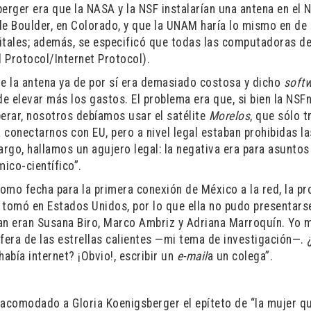
erger era que la NASA y la NSF instalarían una antena en el N
e Boulder, en Colorado, y que la UNAM haría lo mismo en de 
elitales; además, se especificó que todas las computadoras d
l Protocol/Internet Protocol).
ue la antena ya de por sí era demasiado costosa y dicho
soft
e elevar más los gastos. El problema era que, si bien la NSF
perar, nosotros debíamos usar el satélite
Morelos
, que sólo t
a conectarnos con EU, pero a nivel legal estaban prohibidas la
rgo, hallamos un agujero legal: la negativa era para asuntos
ico-científico”.
como fecha para la primera conexión de México a la red, la p
 tomó en Estados Unidos, por lo que ella no pudo presentarse
ban eran Susana Biro, Marco Ambriz y Adriana Marroquín. Yo 
era de las estrellas calientes —mi tema de investigación—. 
había internet? ¡Obvio!, escribir un
e-mail
a un colega”.
 acomodado a Gloria Koenigsberger el epíteto de “la mujer q