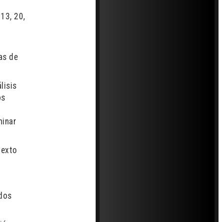
13, 20,
as de
lisis
os
minar
texto
 dos