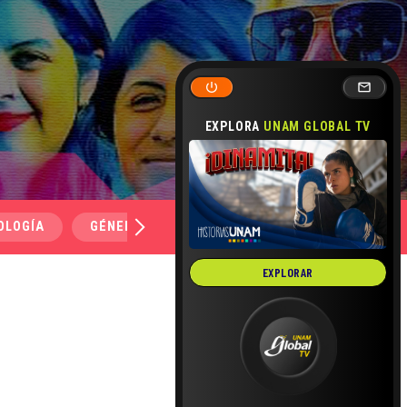
EXPLORA
UNAM GLOBAL TV
OLOGÍA
GÉNERO Y SEXUALIDAD
SALUD
MEDI
EXPLORAR