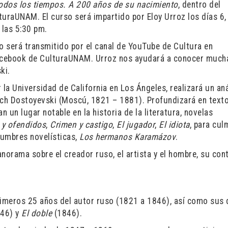
todos los tiempos. A 200 años de su nacimiento
, dentro del
aUNAM. El curso será impartido por Eloy Urroz los días 6, 
 las 5:30 pm.
rso será transmitido por el canal de YouTube de Cultura en
acebook de CulturaUNAM. Urroz nos ayudará a conocer much
ki.
 la Universidad de California en Los Ángeles, realizará un aná
ovich Dostoyevski (Moscú, 1821 – 1881). Profundizará en text
n un lugar notable en la historia de la literatura, novelas
 y ofendidos
,
Crimen y castigo
,
El jugador
,
El idiota
, para cul
cumbres novelísticas,
Los hermanos Karamázov
.
norama sobre el creador ruso, el artista y el hombre, su con
rimeros 25 años del autor ruso (1821 a 1846), así como sus
46) y
El doble
(1846).