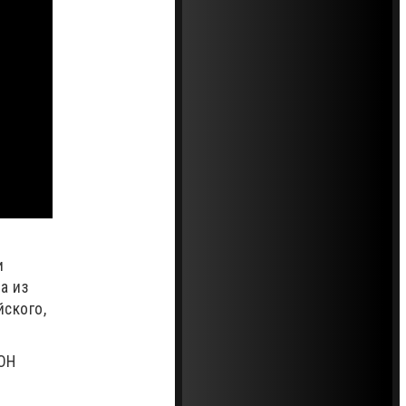
и
а из
ского,
ОН