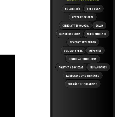
NOTA DEL DÍA
S.O.S UNAM
APOYO EMOCIONAL
CIENCIA Y TECNOLOGÍA
SALUD
COMUNIDAD UNAM
MEDIO AMBIENTE
GÉNERO Y SEXUALIDAD
CULTURA Y ARTE
DEPORTES
HISTORIAS FUTBOLERAS
POLÍTICA Y SOCIEDAD
HUMANIDADES
LA DÉCADA COVID EN MÉXICO
100 AÑOS DE MURALISMO