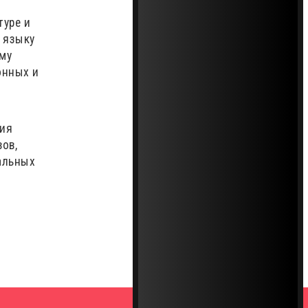
туре и
 языку
мму
онных и
ния
ов,
альных