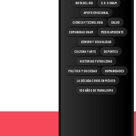
NOTA DEL DÍA
S.O.S UNAM
APOYO EMOCIONAL
CIENCIA Y TECNOLOGÍA
SALUD
COMUNIDAD UNAM
MEDIO AMBIENTE
GÉNERO Y SEXUALIDAD
CULTURA Y ARTE
DEPORTES
HISTORIAS FUTBOLERAS
POLÍTICA Y SOCIEDAD
HUMANIDADES
LA DÉCADA COVID EN MÉXICO
100 AÑOS DE MURALISMO