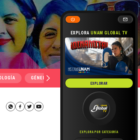
EXPLORA
UNAM GLOBAL TV
OLOGÍA
GÉNERO Y SEXUALIDAD
SALUD
MEDI
EXPLORAR
EXPLORA POR CATEGORÍA