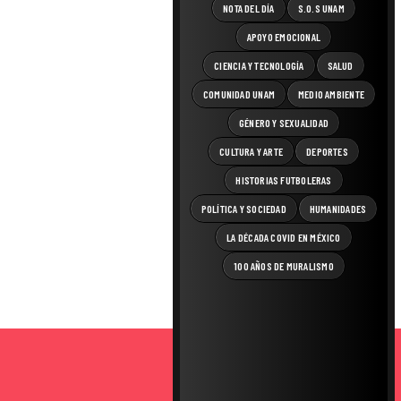
NOTA DEL DÍA
S.O.S UNAM
APOYO EMOCIONAL
CIENCIA Y TECNOLOGÍA
SALUD
COMUNIDAD UNAM
MEDIO AMBIENTE
GÉNERO Y SEXUALIDAD
CULTURA Y ARTE
DEPORTES
HISTORIAS FUTBOLERAS
POLÍTICA Y SOCIEDAD
HUMANIDADES
LA DÉCADA COVID EN MÉXICO
100 AÑOS DE MURALISMO