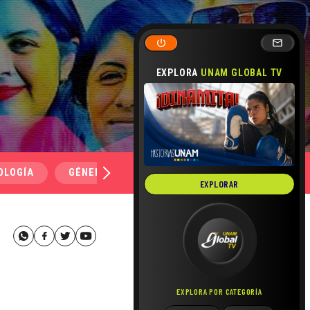
EXPLORA
UNAM GLOBAL TV
OLOGÍA
GÉNERO Y SEXUALIDAD
SALUD
MEDI
EXPLORAR
EXPLORA POR CATEGORÍA