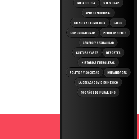
NOTA DEL DÍA
S.O.S UNAM
APOYO EMOCIONAL
CIENCIA Y TECNOLOGÍA
SALUD
COMUNIDAD UNAM
MEDIO AMBIENTE
GÉNERO Y SEXUALIDAD
CULTURA Y ARTE
DEPORTES
HISTORIAS FUTBOLERAS
POLÍTICA Y SOCIEDAD
HUMANIDADES
LA DÉCADA COVID EN MÉXICO
100 AÑOS DE MURALISMO