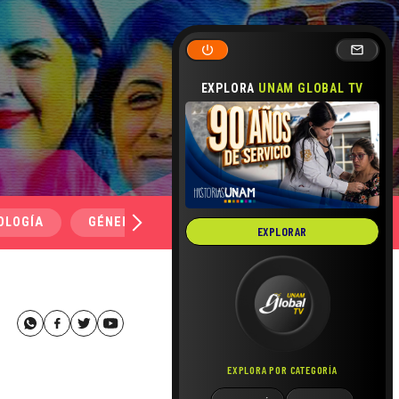
EXPLORA
UNAM GLOBAL TV
OLOGÍA
GÉNERO Y SEXUALIDAD
SALUD
MEDI
EXPLORAR
EXPLORA POR CATEGORÍA