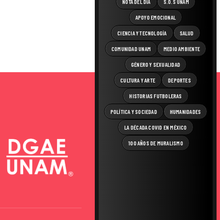
NOTA DEL DÍA
S.O.S UNAM
APOYO EMOCIONAL
CIENCIA Y TECNOLOGÍA
SALUD
COMUNIDAD UNAM
MEDIO AMBIENTE
GÉNERO Y SEXUALIDAD
CULTURA Y ARTE
DEPORTES
HISTORIAS FUTBOLERAS
POLÍTICA Y SOCIEDAD
HUMANIDADES
LA DÉCADA COVID EN MÉXICO
100 AÑOS DE MURALISMO