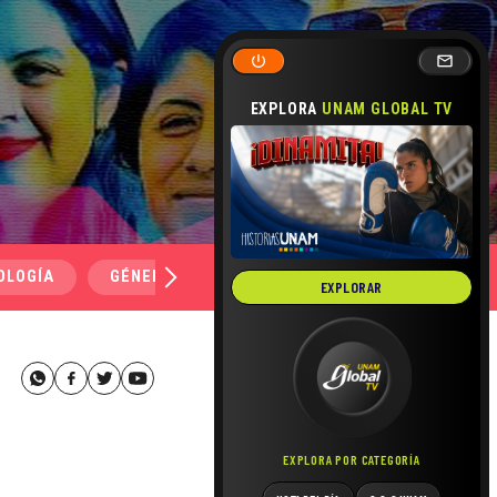
EXPLORA
UNAM GLOBAL TV
OLOGÍA
GÉNERO Y SEXUALIDAD
SALUD
MEDI
EXPLORAR
EXPLORA POR CATEGORÍA