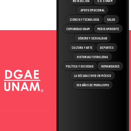
NOTA DEL DÍA
S.O.S UNAM
APOYO EMOCIONAL
CIENCIA Y TECNOLOGÍA
SALUD
COMUNIDAD UNAM
MEDIO AMBIENTE
GÉNERO Y SEXUALIDAD
CULTURA Y ARTE
DEPORTES
HISTORIAS FUTBOLERAS
POLÍTICA Y SOCIEDAD
HUMANIDADES
LA DÉCADA COVID EN MÉXICO
100 AÑOS DE MURALISMO