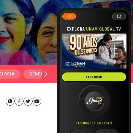
EXPLORA
UNAM GLOBAL TV
OLOGÍA
GÉNERO Y SEXUALIDAD
SALUD
MEDI
EXPLORAR
EXPLORA POR CATEGORÍA