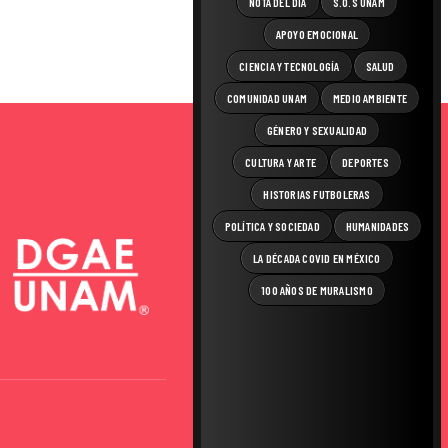
NOTA DEL DÍA
S.O.S UNAM
APOYO EMOCIONAL
CIENCIA Y TECNOLOGÍA
SALUD
COMUNIDAD UNAM
MEDIO AMBIENTE
GÉNERO Y SEXUALIDAD
CULTURA Y ARTE
DEPORTES
HISTORIAS FUTBOLERAS
POLÍTICA Y SOCIEDAD
HUMANIDADES
LA DÉCADA COVID EN MÉXICO
100 AÑOS DE MURALISMO