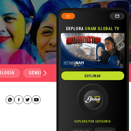
EXPLORA
UNAM GLOBAL TV
OLOGÍA
GÉNERO Y SEXUALIDAD
SALUD
MEDI
EXPLORAR
EXPLORA POR CATEGORÍA