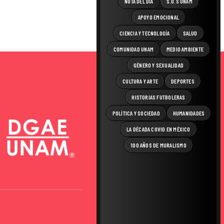
NOTA DEL DÍA
S.O.S UNAM
APOYO EMOCIONAL
CIENCIA Y TECNOLOGÍA
SALUD
COMUNIDAD UNAM
MEDIO AMBIENTE
GÉNERO Y SEXUALIDAD
CULTURA Y ARTE
DEPORTES
HISTORIAS FUTBOLERAS
POLÍTICA Y SOCIEDAD
HUMANIDADES
LA DÉCADA COVID EN MÉXICO
100 AÑOS DE MURALISMO