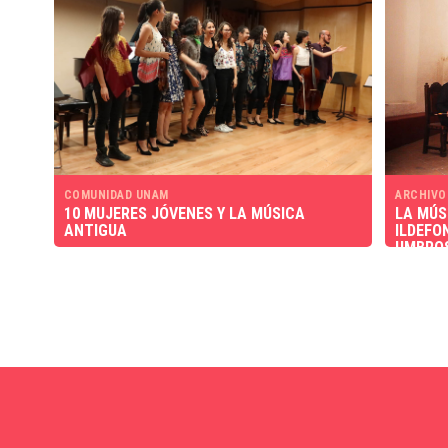
COMUNIDAD UNAM
ARCHIVO
10 MUJERES JÓVENES Y LA MÚSICA
LA MÚS
ANTIGUA
ILDEFO
UMBROS
COR