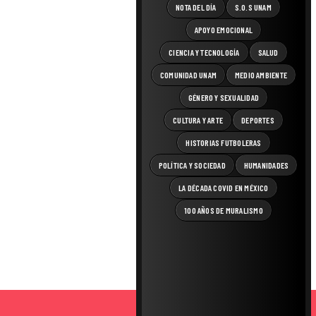
NOTA DEL DÍA
S.O.S UNAM
APOYO EMOCIONAL
CIENCIA Y TECNOLOGÍA
SALUD
COMUNIDAD UNAM
MEDIO AMBIENTE
GÉNERO Y SEXUALIDAD
CULTURA Y ARTE
DEPORTES
HISTORIAS FUTBOLERAS
POLÍTICA Y SOCIEDAD
HUMANIDADES
LA DÉCADA COVID EN MÉXICO
100 AÑOS DE MURALISMO