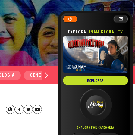
EXPLORA
UNAM GLOBAL TV
OLOGÍA
GÉNERO Y SEXUALIDAD
SALUD
MEDI
EXPLORAR
EXPLORA POR CATEGORÍA