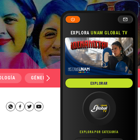
EXPLORA
UNAM GLOBAL TV
OLOGÍA
GÉNERO Y SEXUALIDAD
SALUD
MEDI
EXPLORAR
EXPLORA POR CATEGORÍA