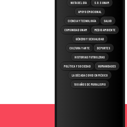
NOTA DEL DÍA
S.O.S UNAM
APOYO EMOCIONAL
CIENCIA Y TECNOLOGÍA
SALUD
COMUNIDAD UNAM
MEDIO AMBIENTE
GÉNERO Y SEXUALIDAD
CULTURA Y ARTE
DEPORTES
HISTORIAS FUTBOLERAS
POLÍTICA Y SOCIEDAD
HUMANIDADES
LA DÉCADA COVID EN MÉXICO
100 AÑOS DE MURALISMO