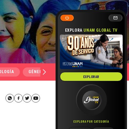
EXPLORA
UNAM GLOBAL TV
OLOGÍA
GÉNERO Y SEXUALIDAD
SALUD
MEDI
EXPLORAR
EXPLORA POR CATEGORÍA