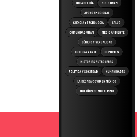
NOTA DEL DÍA
S.O.S UNAM
APOYO EMOCIONAL
CIENCIA Y TECNOLOGÍA
SALUD
COMUNIDAD UNAM
MEDIO AMBIENTE
GÉNERO Y SEXUALIDAD
CULTURA Y ARTE
DEPORTES
HISTORIAS FUTBOLERAS
POLÍTICA Y SOCIEDAD
HUMANIDADES
LA DÉCADA COVID EN MÉXICO
100 AÑOS DE MURALISMO