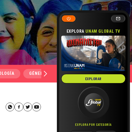
EXPLORA
UNAM GLOBAL TV
OLOGÍA
GÉNERO Y SEXUALIDAD
SALUD
MEDI
EXPLORAR
EXPLORA POR CATEGORÍA