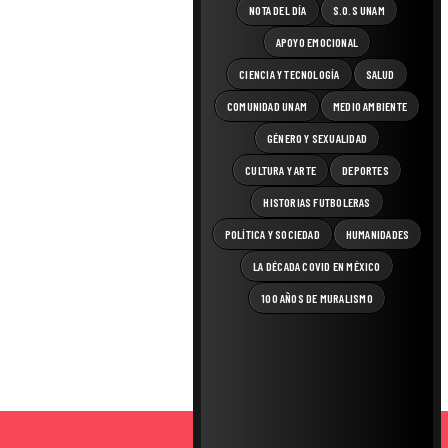
NOTA DEL DÍA
S.O.S UNAM
APOYO EMOCIONAL
CIENCIA Y TECNOLOGÍA
SALUD
COMUNIDAD UNAM
MEDIO AMBIENTE
GÉNERO Y SEXUALIDAD
CULTURA Y ARTE
DEPORTES
HISTORIAS FUTBOLERAS
POLÍTICA Y SOCIEDAD
HUMANIDADES
LA DÉCADA COVID EN MÉXICO
100 AÑOS DE MURALISMO