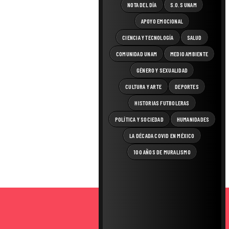
NOTA DEL DÍA
S.O.S UNAM
APOYO EMOCIONAL
CIENCIA Y TECNOLOGÍA
SALUD
COMUNIDAD UNAM
MEDIO AMBIENTE
GÉNERO Y SEXUALIDAD
CULTURA Y ARTE
DEPORTES
HISTORIAS FUTBOLERAS
POLÍTICA Y SOCIEDAD
HUMANIDADES
LA DÉCADA COVID EN MÉXICO
100 AÑOS DE MURALISMO