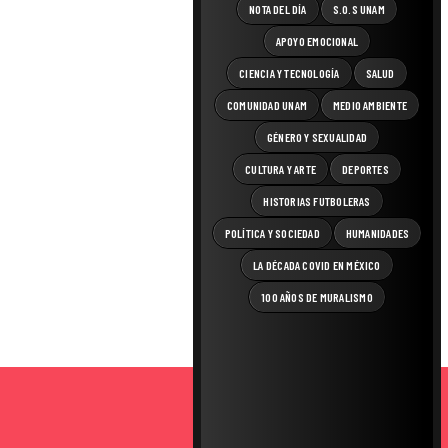
NOTA DEL DÍA
S.O.S UNAM
APOYO EMOCIONAL
CIENCIA Y TECNOLOGÍA
SALUD
COMUNIDAD UNAM
MEDIO AMBIENTE
GÉNERO Y SEXUALIDAD
CULTURA Y ARTE
DEPORTES
HISTORIAS FUTBOLERAS
POLÍTICA Y SOCIEDAD
HUMANIDADES
LA DÉCADA COVID EN MÉXICO
100 AÑOS DE MURALISMO