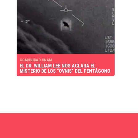
COMUNIDAD UNAM
EL DR. WILLIAM LEE NOS ACLARA EL
MISTERIO DE LOS “OVNIS” DEL PENTÁGONO