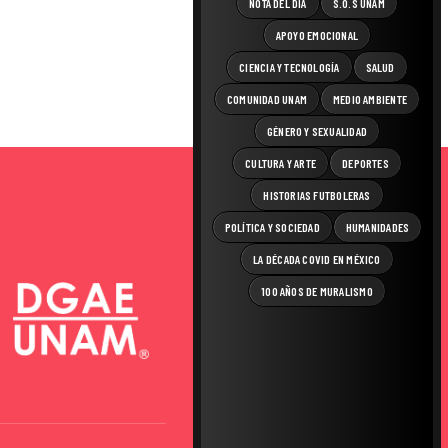
NOTA DEL DÍA
S.O.S UNAM
APOYO EMOCIONAL
CIENCIA Y TECNOLOGÍA
SALUD
COMUNIDAD UNAM
MEDIO AMBIENTE
GÉNERO Y SEXUALIDAD
CULTURA Y ARTE
DEPORTES
HISTORIAS FUTBOLERAS
POLÍTICA Y SOCIEDAD
HUMANIDADES
LA DÉCADA COVID EN MÉXICO
100 AÑOS DE MURALISMO