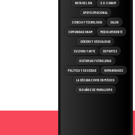
NOTA DEL DÍA
S.O.S UNAM
APOYO EMOCIONAL
CIENCIA Y TECNOLOGÍA
SALUD
COMUNIDAD UNAM
MEDIO AMBIENTE
GÉNERO Y SEXUALIDAD
CULTURA Y ARTE
DEPORTES
HISTORIAS FUTBOLERAS
POLÍTICA Y SOCIEDAD
HUMANIDADES
LA DÉCADA COVID EN MÉXICO
100 AÑOS DE MURALISMO