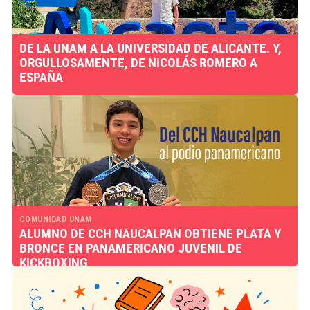
DE LA UNAM A LA UNIVERSIDAD DE ALICANTE. Y,
ORGULLOSAMENTE, DE NICOLÁS ROMERO A
ESPAÑA
COMUNIDAD UNAM
ALUMNO DE CCH NAUCALPAN OBTIENE PLATA Y
BRONCE EN PANAMERICANO JUVENIL DE
KICKBOXING