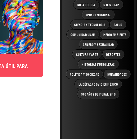
NOTA DEL DÍA
S.O.S UNAM
APOYO EMOCIONAL
CIENCIA Y TECNOLOGÍA
SALUD
COMUNIDAD UNAM
MEDIO AMBIENTE
GÉNERO Y SEXUALIDAD
CULTURA Y ARTE
DEPORTES
HISTORIAS FUTBOLERAS
TA ÚTIL PARA
POLÍTICA Y SOCIEDAD
HUMANIDADES
LA DÉCADA COVID EN MÉXICO
100 AÑOS DE MURALISMO