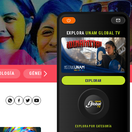
EXPLORA
UNAM GLOBAL TV
OLOGÍA
GÉNERO Y SEXUALIDAD
SALUD
MEDI
EXPLORAR
EXPLORA POR CATEGORÍA