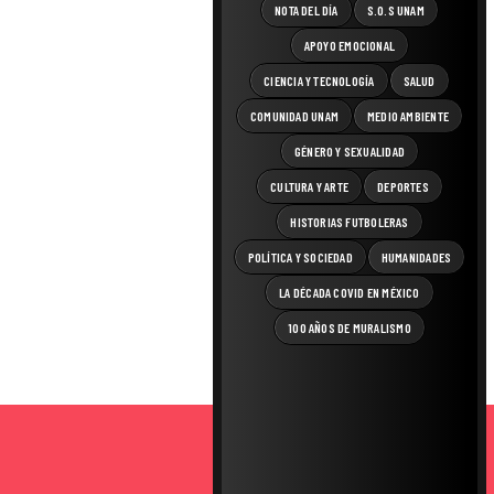
NOTA DEL DÍA
S.O.S UNAM
APOYO EMOCIONAL
CIENCIA Y TECNOLOGÍA
SALUD
COMUNIDAD UNAM
MEDIO AMBIENTE
GÉNERO Y SEXUALIDAD
CULTURA Y ARTE
DEPORTES
HISTORIAS FUTBOLERAS
POLÍTICA Y SOCIEDAD
HUMANIDADES
LA DÉCADA COVID EN MÉXICO
100 AÑOS DE MURALISMO