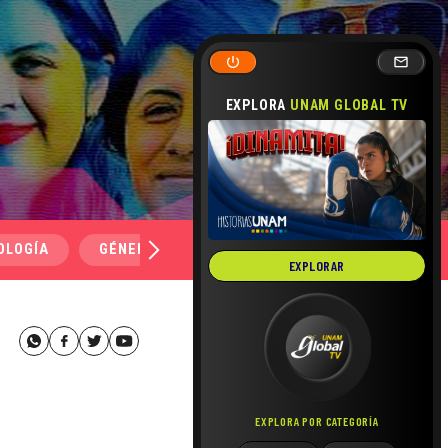
EXPLORA
UNAM GLOBAL TV
OLOGÍA
GÉNERO Y SEXUALIDAD
SALUD
MEDI
EXPLORAR
EXPLORA POR CATEGORÍA