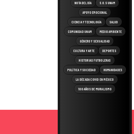
NOTA DEL DÍA
S.O.S UNAM
APOYO EMOCIONAL
CIENCIA Y TECNOLOGÍA
SALUD
COMUNIDAD UNAM
MEDIO AMBIENTE
GÉNERO Y SEXUALIDAD
CULTURA Y ARTE
DEPORTES
HISTORIAS FUTBOLERAS
POLÍTICA Y SOCIEDAD
HUMANIDADES
LA DÉCADA COVID EN MÉXICO
100 AÑOS DE MURALISMO