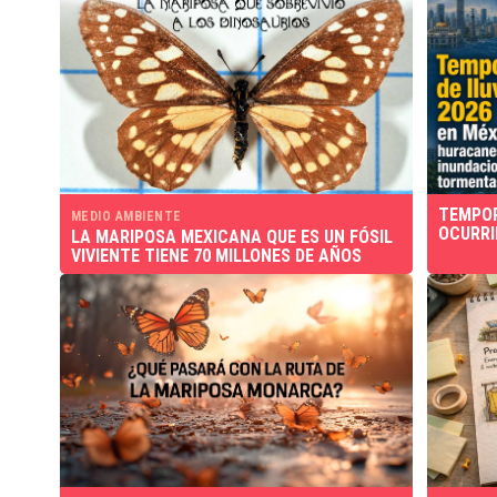
TEMPOR
MEDIO AMBIENTE
OCURRI
LA MARIPOSA MEXICANA QUE ES UN FÓSIL
VIVIENTE TIENE 70 MILLONES DE AÑOS