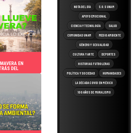
NOTA DEL DÍA
S.O.S UNAM
APOYO EMOCIONAL
CIENCIA Y TECNOLOGÍA
SALUD
COMUNIDAD UNAM
MEDIO AMBIENTE
GÉNERO Y SEXUALIDAD
CULTURA Y ARTE
DEPORTES
IMAVERA EN
HISTORIAS FUTBOLERAS
TRÁS DEL
POLÍTICA Y SOCIEDAD
HUMANIDADES
LA DÉCADA COVID EN MÉXICO
100 AÑOS DE MURALISMO