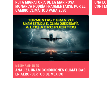
RUTA MIGRATORIA DE LA MARIPOSA
UNA EC
MONARCA PODRÍA FRAGMENTARSE POR EL
CONTEX
CAMBIO CLIMÁTICO PARA 2050
MEDIO AMBIENTE
ANALIZA UNAM CONDICIONES CLIMÁTICAS
EN AEROPUERTOS DE MÉXICO