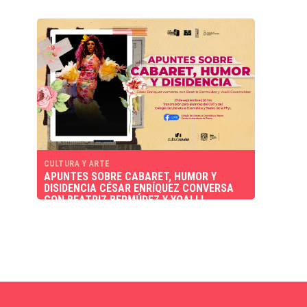
CULTURA Y ARTE
APUNTES SOBRE CABARET, HUMOR Y
DISIDENCIA CÉSAR ENRÍQUEZ CONVERSA
CON BEATRIZ BERMÚDEZ Y YOALLI
COVARRUBIAS