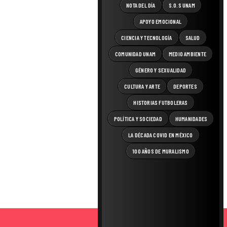
NOTA DEL DÍA
S.O.S UNAM
APOYO EMOCIONAL
CIENCIA Y TECNOLOGÍA
SALUD
COMUNIDAD UNAM
MEDIO AMBIENTE
GÉNERO Y SEXUALIDAD
CULTURA Y ARTE
DEPORTES
HISTORIAS FUTBOLERAS
POLÍTICA Y SOCIEDAD
HUMANIDADES
LA DÉCADA COVID EN MÉXICO
100 AÑOS DE MURALISMO