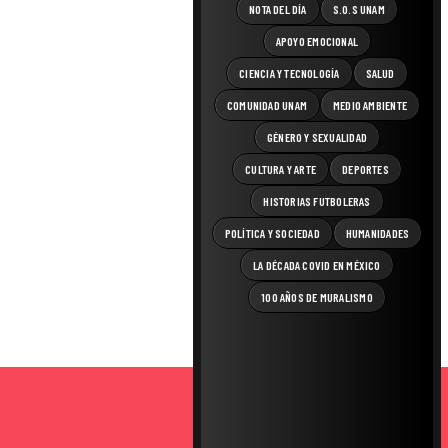
NOTA DEL DÍA
S.O.S UNAM
APOYO EMOCIONAL
CIENCIA Y TECNOLOGÍA
SALUD
COMUNIDAD UNAM
MEDIO AMBIENTE
GÉNERO Y SEXUALIDAD
CULTURA Y ARTE
DEPORTES
HISTORIAS FUTBOLERAS
POLÍTICA Y SOCIEDAD
HUMANIDADES
LA DÉCADA COVID EN MÉXICO
100 AÑOS DE MURALISMO