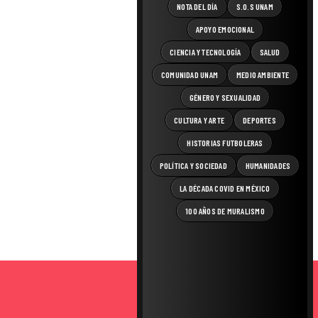
NOTA DEL DÍA
S.O.S UNAM
APOYO EMOCIONAL
CIENCIA Y TECNOLOGÍA
SALUD
COMUNIDAD UNAM
MEDIO AMBIENTE
GÉNERO Y SEXUALIDAD
CULTURA Y ARTE
DEPORTES
HISTORIAS FUTBOLERAS
POLÍTICA Y SOCIEDAD
HUMANIDADES
LA DÉCADA COVID EN MÉXICO
100 AÑOS DE MURALISMO