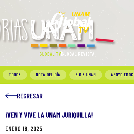
GLOBAL TV
GLOBAL REVISTA
TODOS
NOTA DEL DÍA
S.O.S UNAM
APOYO EMOC
REGRESAR
¡VEN Y VIVE LA UNAM JURIQUILLA!
ENERO 16, 2025