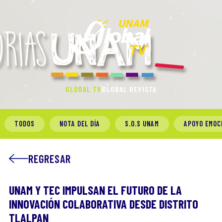
GLOBAL TV
GLOBAL REVISTA
TODOS
NOTA DEL DÍA
S.O.S UNAM
APOYO EMOC
REGRESAR
UNAM Y TEC IMPULSAN EL FUTURO DE LA
INNOVACIÓN COLABORATIVA DESDE DISTRITO
TLALPAN