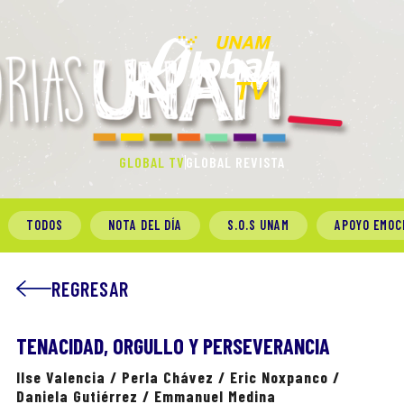
GLOBAL TV
GLOBAL REVISTA
TODOS
NOTA DEL DÍA
S.O.S UNAM
APOYO EMOC
REGRESAR
TENACIDAD, ORGULLO Y PERSEVERANCIA
Ilse Valencia / Perla Chávez / Eric Noxpanco /
Daniela Gutiérrez / Emmanuel Medina