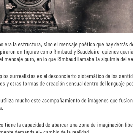
 era la estructura, sino el mensaje poético que hay detrás de
spiraron en figuras como Rimbaud y Baudelaire, quienes querí
el mensaje puro, en lo que Rimbaud llamaba ‘la alquimia del ve
pios surrealistas es el desconcierto sistemático de los sentid
s y otras formas de creación sensual dentro del lenguaje poé
 se utiliza mucho este acompañamiento de imágenes que fusion
a.
co tiene la capacidad de abarcar una zona de imaginación lib
mente demanda el– cambio de la realidad.