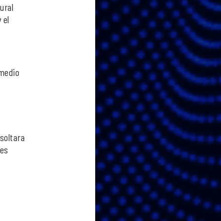
ural
 el
 medio
soltara
nes
s