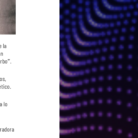
 la
an
rbo’”.
os,
tico.
a lo
eradora