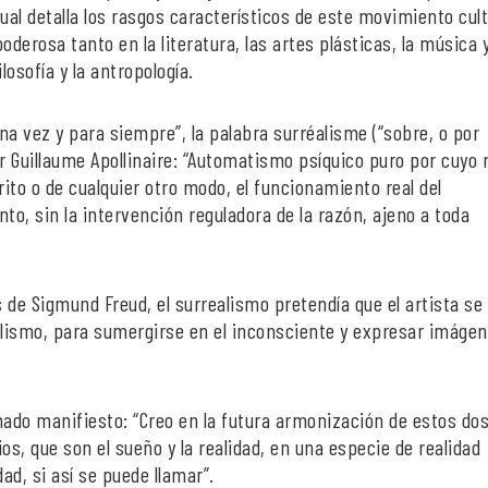
cual detalla los rasgos característicos de este movimiento cult
derosa tanto en la literatura, las artes plásticas, la música y
ilosofía y la antropología.
na vez y para siempre”, la palabra surréalisme (“sobre, o por
or Guillaume Apollinaire: “Automatismo psíquico puro por cuyo
ito o de cualquier otro modo, el funcionamiento real del
o, sin la intervención reguladora de la razón, ajeno a toda
s de Sigmund Freud, el surrealismo pretendía que el artista se 
nalismo, para sumergirse en el inconsciente y expresar imáge
nado manifiesto: “Creo en la futura armonización de estos do
s, que son el sueño y la realidad, en una especie de realidad
ad, si así se puede llamar”.