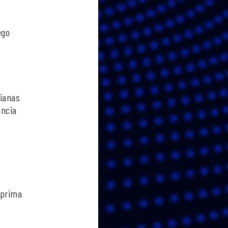
,
ego
nianas
ancia
 prima