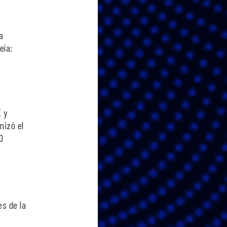
a
eía:
 y
nizó el
0
es de la