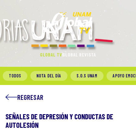
GLOBAL TV
GLOBAL REVISTA
TODOS
NOTA DEL DÍA
S.O.S UNAM
APOYO EMOC
REGRESAR
SEÑALES DE DEPRESIÓN Y CONDUCTAS DE
AUTOLESIÓN