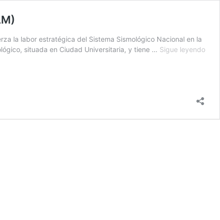
AM)
rza la labor estratégica del Sistema Sismológico Nacional en la
REC
lógico, situada en Ciudad Universitaria, y tiene …
Sigue leyendo
POR
LAS
INS
DEL
CEN
ALT
DE
MON
(CA