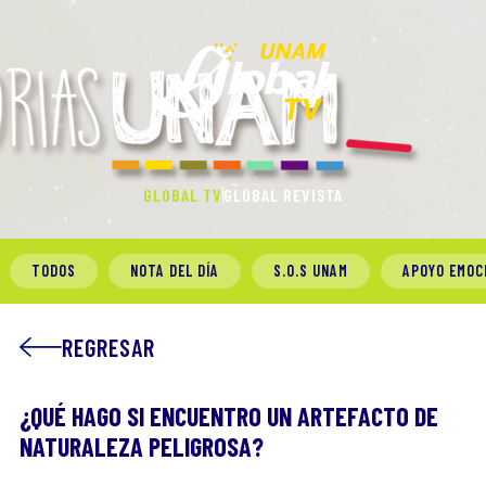
GLOBAL TV
GLOBAL REVISTA
TODOS
NOTA DEL DÍA
S.O.S UNAM
APOYO EMOC
REGRESAR
¿QUÉ HAGO SI ENCUENTRO UN ARTEFACTO DE
NATURALEZA PELIGROSA?