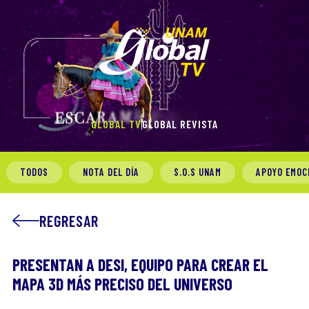
GLOBAL TV
GLOBAL REVISTA
TODOS
NOTA DEL DÍA
S.O.S UNAM
APOYO EMOC
REGRESAR
PRESENTAN A DESI, EQUIPO PARA CREAR EL
MAPA 3D MÁS PRECISO DEL UNIVERSO