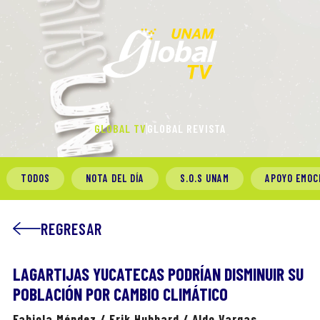
GLOBAL TV
GLOBAL REVISTA
TODOS
NOTA DEL DÍA
S.O.S UNAM
APOYO EMOC
REGRESAR
LAGARTIJAS YUCATECAS PODRÍAN DISMINUIR SU
POBLACIÓN POR CAMBIO CLIMÁTICO
Fabiola Méndez / Erik Hubbard / Aldo Vargas