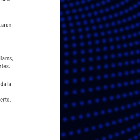
taron
liams,
ntes.
da la
erto.