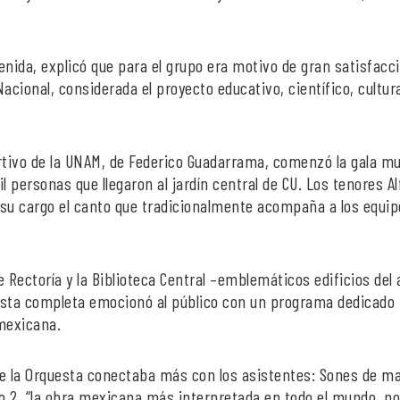
venida, explicó que para el grupo era motivo de gran satisfacc
Nacional, considerada el proyecto educativo, científico, cultura
tivo de la UNAM, de Federico Guadarrama, comenzó la gala mu
il personas que llegaron al jardín central de CU. Los tenores A
 su cargo el canto que tradicionalmente acompaña a los equi
 Rectoría y la Biblioteca Central –emblemáticos edificios del 
uesta completa emocionó al público con un programa dedicado
 mexicana.
 de la Orquesta conectaba más con los asistentes: Sones de ma
ro 2, “la obra mexicana más interpretada en todo el mundo, no