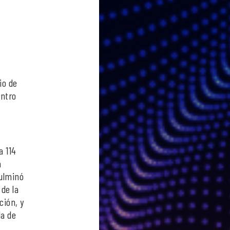
io de
entro
a 114
a
culminó
de la
ción, y
la de