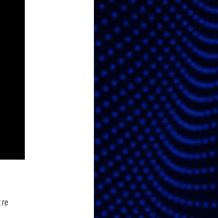
tre
l