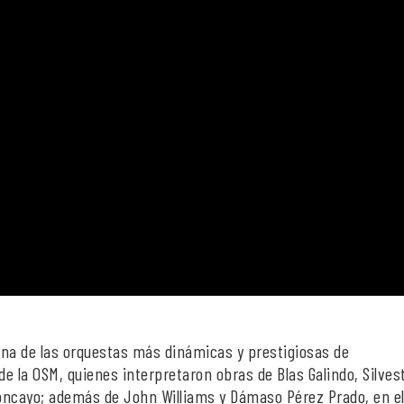
 una de las orquestas más dinámicas y prestigiosas de
de la OSM, quienes interpretaron obras de Blas Galindo, Silves
oncayo; además de John Williams y Dámaso Pérez Prado, en e