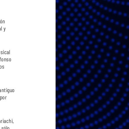
ión
l y
sical
lfonso
pos
antiguo
 por
riachi,
 sólo