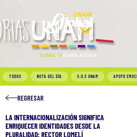
GLOBAL TV
GLOBAL REVISTA
TODOS
NOTA DEL DÍA
S.O.S UNAM
APOYO EMOC
REGRESAR
LA INTERNACIONALIZACIÓN SIGNIFICA
ENRIQUECER IDENTIDADES DESDE LA
PLURALIDAD: RECTOR LOMELÍ