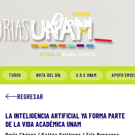
GLOBAL TV
GLOBAL REVISTA
TODOS
NOTA DEL DÍA
S.O.S UNAM
APOYO EMOC
REGRESAR
LA INTELIGENCIA ARTIFICIAL YA FORMA PARTE
DE LA VIDA ACADÉMICA UNAM
Perla Chávez / Kattya Gutiérrez / Eric Noxpanco