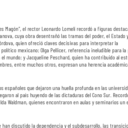
res Magón”, el rector Leonardo Lomelí recordó a figuras desta
nova, cuya obra desentrañó las tramas del poder, el Estado y
rdova, quien ofreció claves decisivas para interpretar la
olítico mexicano; Olga Pellicer, referencia ineludible para la 
n el mundo; y Jacqueline Peschard, quien ha contribuido al est
ombres, entre muchos otros, expresan una herencia académica
s españoles que dejaron una huella profunda en las universi
egaron al país huyendo de las dictaduras del Cono Sur. Record
y Gilda Waldman, quienes encontraron en aulas y seminarios un 
 han discutido la dependencia y el subdesarrollo, las transici