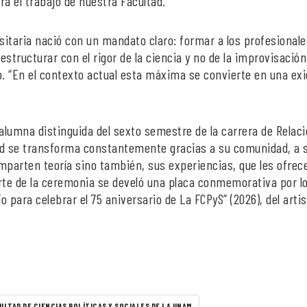
ra el trabajo de nuestra Facultad.
rsitaria nació con un mandato claro: formar a los profesionale
estructurar con el rigor de la ciencia y no de la improvisación
. “En el contexto actual esta máxima se convierte en una ex
alumna distinguida del sexto semestre de la carrera de Relac
ad se transforma constantemente gracias a su comunidad, a 
parten teoría sino también, sus experiencias, que les ofrec
rte de la ceremonia se develó una placa conmemorativa por l
ío para celebrar el 75 aniversario de La FCPyS” (2026), del arti
ULTAD DE CIENCIAS POLÍTICAS Y SOCIALES DE LA UNAM