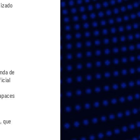
lizado
unda de
icial
capaces
, que