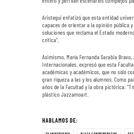
entero y perfilan escenarios complejos pa
Aristegui enfatizó que esta entidad unive
capaces de orientar a la opinión pública y 
soluciones que reclama el Estado moderno
crítica”.
Asimismo, María Fernanda Sarabia Bravo, 
Internacionales, expresó que esta Facult
académicas y académicos, que no solo com
gran riqueza a las y los alumnos. Como pa
años de la Facultad y la obra pictórica: “Tr
plástico Jazzamoart.
HABLAMOS DE:
75 ANIVERSARIO
PLACA CONMEMORATIVA
FAC