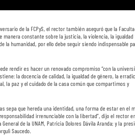
iversario de la FCPyS, el rector también aseguró que la Facult
manera constante sobre la justicia, la violencia, la igualdad 
 la humanidad, por ello debe seguir siendo indispensable p
uede rendir es hacer un renovado compromiso “con la univers
tiene: la docencia de calidad, la igualdad de género, la erradi
cial, la paz y el cuidado de la casa común que compartimos y
las sepa que hereda una identidad, una forma de estar en el 
sponsabilidad irrenunciable con la libertad”, dijo el rector en
a General de la UNAM, Patricia Dolores Dávila Aranda; y la pres
orguli Saucedo.