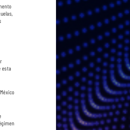
omento
cuelas,
s
r
e esta
 México
e
régimen