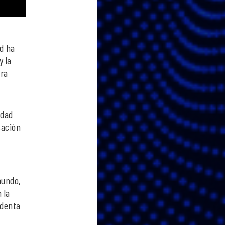
ad ha
y la
ara
idad
cación
mundo,
 la
identa