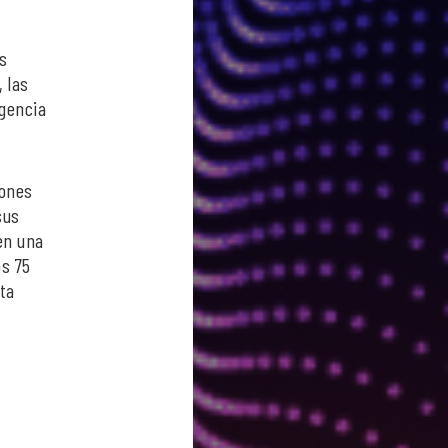
s
, las
igencia
iones
sus
en una
os 75
sta