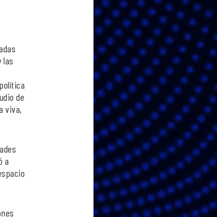
cadas
 las
política
udio de
 viva,
dades
ó a
espacio
ones