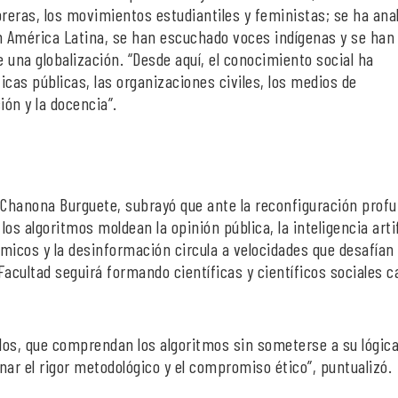
reras, los movimientos estudiantiles y feministas; se ha ana
en América Latina, se han escuchado voces indígenas y se han
una globalización. “Desde aquí, el conocimiento social ha
íticas públicas, las organizaciones civiles, los medios de
ión y la docencia”.
ro Chanona Burguete, subrayó que ante la reconfiguración prof
e los algoritmos moldean la opinión pública, la inteligencia artif
micos y la desinformación circula a velocidades que desafían
sta Facultad seguirá formando científicas y científicos sociales 
rlos, que comprendan los algoritmos sin someterse a su lógica
r el rigor metodológico y el compromiso ético”, puntualizó.