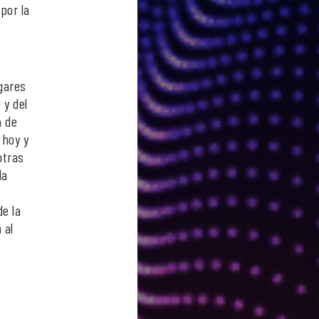
por la
ugares
 y del
a de
 hoy y
otras
la
de la
 al