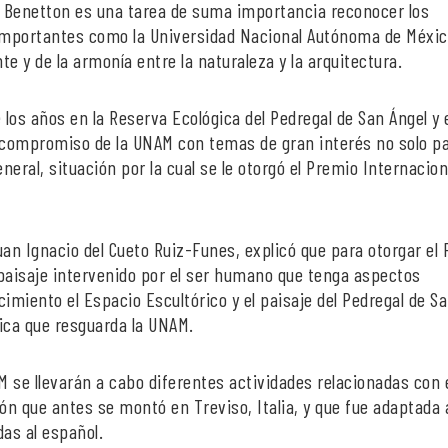
ón Benetton es una tarea de suma importancia reconocer los
 importantes como la Universidad Nacional Autónoma de Méxi
e y de la armonía entre la naturaleza y la arquitectura.
e los años en la Reserva Ecológica del Pedregal de San Ángel y 
compromiso de la UNAM con temas de gran interés no solo pa
neral, situación por la cual se le otorgó el Premio Internacion
 Juan Ignacio del Cueto Ruiz-Funes, explicó que para otorgar el
n paisaje intervenido por el ser humano que tenga aspectos
imiento el Espacio Escultórico y el paisaje del Pedregal de S
ica que resguarda la UNAM.
M se llevarán a cabo diferentes actividades relacionadas con 
n que antes se montó en Treviso, Italia, y que fue adaptada 
das al español.