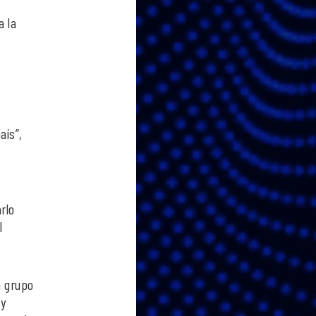
a la
aís”,
rlo
l
n grupo
 y