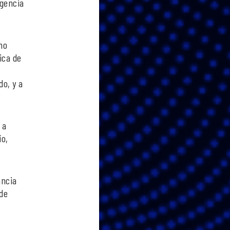
rgencia
mo
ica de
do, y a
 a
ío,
ancia
 de