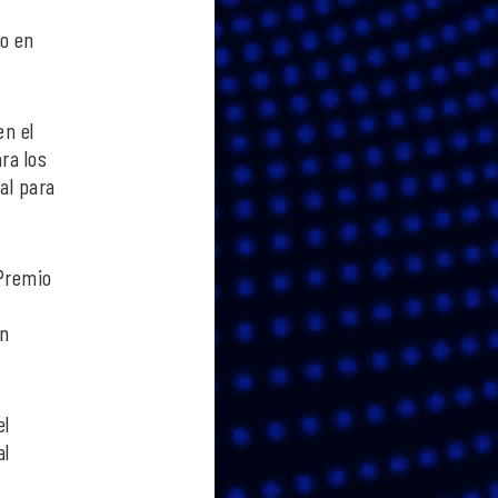
co en
en el
ra los
al para
 Premio
an
el
al