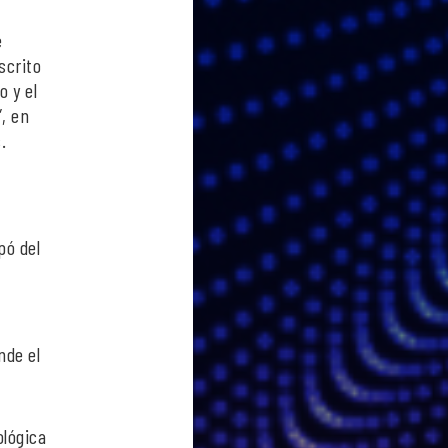
e
scrito
o y el
”, en
.
e
pó del
nde el
ológica