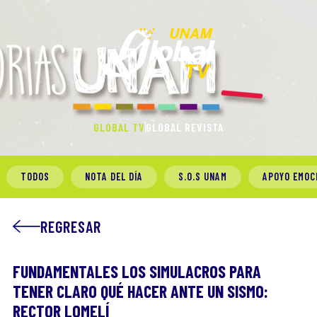
GLOBAL TV
GLOBAL REVISTA
TODOS
NOTA DEL DÍA
S.O.S UNAM
APOYO EMOC
REGRESAR
FUNDAMENTALES LOS SIMULACROS PARA
TENER CLARO QUÉ HACER ANTE UN SISMO:
RECTOR LOMELÍ