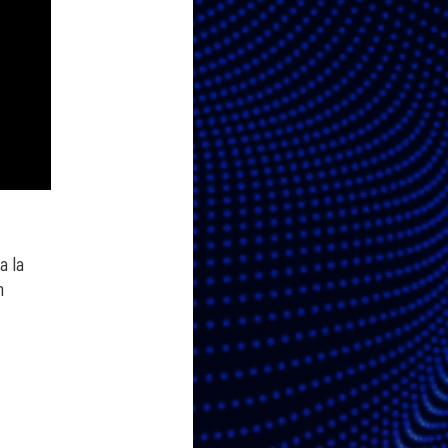
a la
n